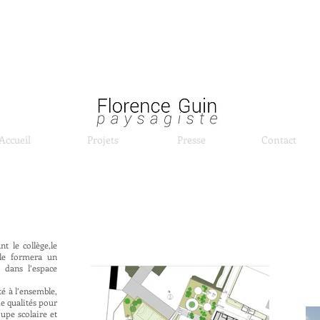
Accueil
Projets
Presse
Contact
nt le collège,le
ble formera un
 dans l’espace
té à l’ensemble,
de qualités pour
oupe scolaire et