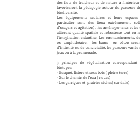
des ilots de fraicheur et de nature à l’intérieur
favoriseront la pédagogie autour du parcours de
biodiversité.
Les équipements scolaires et leurs espaces 
particulier sont des lieux extrêmement solli
d’usagers et agitation) , les aménagements et les
allieront qualité spatiale et robustesse tout en 
l’imagination enfantine. Les emmarchements, de
ou amphithéatre, les bancs en béton seron
d’intimité ou de convivialité, les parcours variés
jeux ou à la promenade.
3 principes de végétalisation correspondant 
biotopes:
- Bosquet, lisière et sous bois ( pleine terre)
- Sur le chemin de l’eau ( noues)
- Les garrigues et prairies sèches( sur dalle)