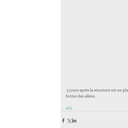
 3 jours après la structure est en place, topographie, nos ifs mehnirs , plantés penchés , le fond de 
forme des allées. 
#ifs